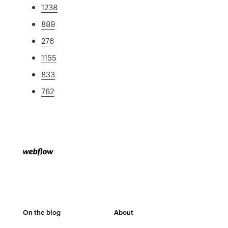
1238
889
276
1155
833
762
On the blog
About